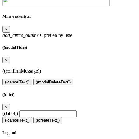
Mine ønskelister
×
add_circle_outline
Opret en ny liste
((modalTitle))
×
((confirmMessage))
((cancelText))
((modalDeleteText))
((title))
×
((label))
((cancelText))
((createText))
Log ind